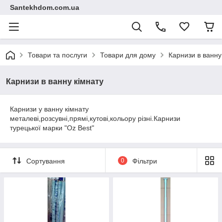
Santekhdom.com.ua
Товари та послуги
Товари для дому
Карнизи в ванну
Карнизи в ванну кімнату
Карнизи у ванну кімнату
металеві,розсувні,прямі,кутові,кольору різні.Карнизи
турецької марки "Oz Best"
Сортування
0
Фільтри