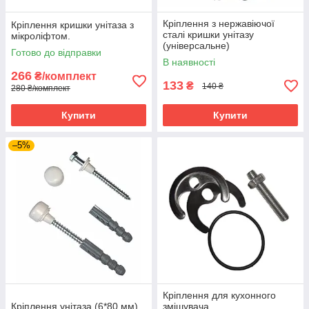
Кріплення з нержавіючої
Кріплення кришки унітаза з
сталі кришки унітазу
мікроліфтом.
(універсальне)
Готово до відправки
В наявності
266
₴/комплект
133
₴
140 ₴
280 ₴/комплект
Купити
Купити
–5%
Кріплення для кухонного
Кріплення унітаза (6*80 мм).
змішувача