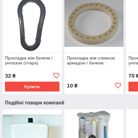
Прокладка між бачком і
Прокладка між сливною
Прок
унітазом (гітара).
армадою і бачком.
уніт
32
70
₴
10
₴
Купити
Подібні товари компанії