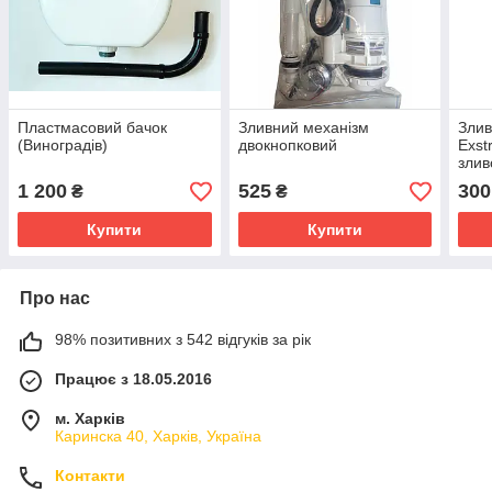
Пластмасовий бачок
Зливний механізм
Злив
(Виноградів)
двокнопковий
Exst
злив
вод
1 200
525
300
₴
₴
Купити
Купити
Про нас
98% позитивних з 542 відгуків за рік
Працює з 18.05.2016
м. Харків
Каринска 40, Харків, Україна
Контакти