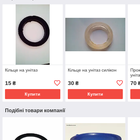
Кільце на унітаз
Кільце на унітаз силікон
Прок
уніт
15
30
70
₴
₴
Купити
Купити
Подібні товари компанії