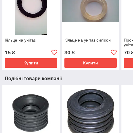
Кільце на унітаз
Кільце на унітаз силікон
Прок
уніт
15
30
70
₴
₴
Купити
Купити
Подібні товари компанії