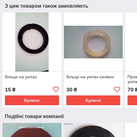
З цим товаром також замовляють
Кільце на унітаз
Кільце на унітаз силікон
Прок
уніт
15
30
70
₴
₴
Купити
Купити
Подібні товари компанії