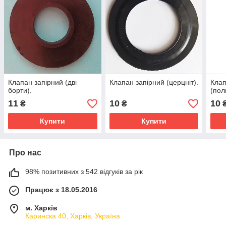
Клапан запірний (дві
Клапан запірний (церцніт).
Клап
борти).
(пол
11
10
10
₴
₴
Купити
Купити
Про нас
98% позитивних з 542 відгуків за рік
Працює з 18.05.2016
м. Харків
Каринска 40, Харків, Україна