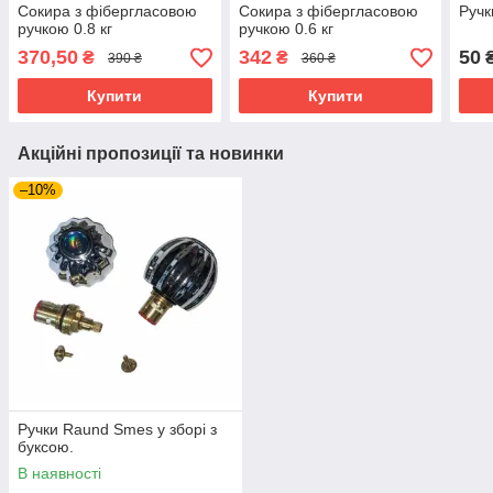
Сокира з фібергласовою
Сокира з фібергласовою
Ручк
ручкою 0.8 кг
ручкою 0.6 кг
370,50
342
50
₴
₴
₴
390 ₴
360 ₴
Купити
Купити
Акційні пропозиції та новинки
–10%
Ручки Raund Smes у зборі з
буксою.
В наявності