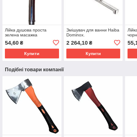
Лійка душова проста
Змішувач для ванни Haiba
Лійк
зелена масажка
Dominox.
чорн
54,60
2 264,10
55,
₴
₴
Купити
Купити
Подібні товари компанії