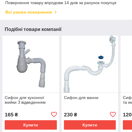
Повернення товару впродовж 14 днів за рахунок покупця
Всі умови повернення
Подібні товари компанії
Сифон для кухонної
Сифон для ванни
Сиф
мийки З відведенням
та м
165
230
120
₴
₴
Купити
Купити