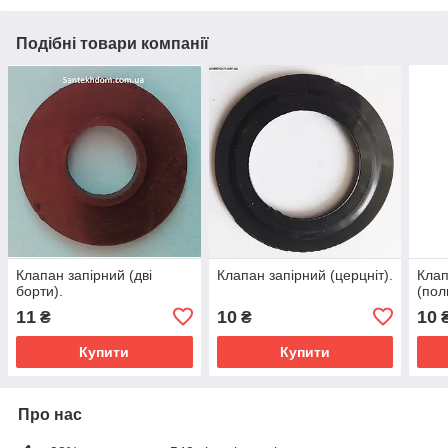
Подібні товари компанії
Клапан запірний (дві
Клапан запірний (церцніт).
Клап
борти).
(пол
11
10
10
₴
₴
Купити
Купити
Про нас