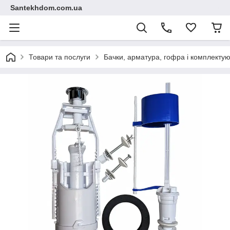
Santekhdom.com.ua
Товари та послуги
Бачки, арматура, гофра і комплектуюч