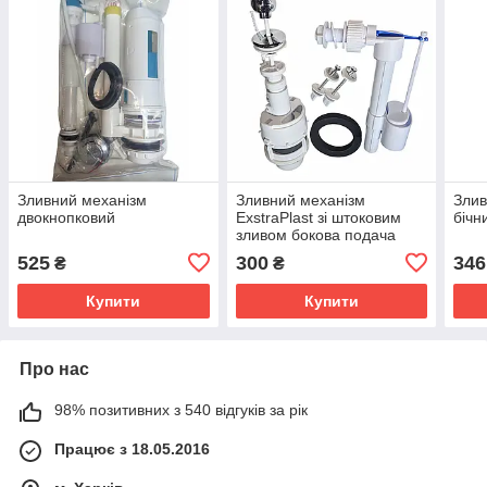
Зливний механізм
Зливний механізм
Злив
двокнопковий
ExstraPlast зі штоковим
бічн
зливом бокова подача
води
525
300
346
₴
₴
Купити
Купити
Про нас
98% позитивних з 540 відгуків за рік
Працює з 18.05.2016