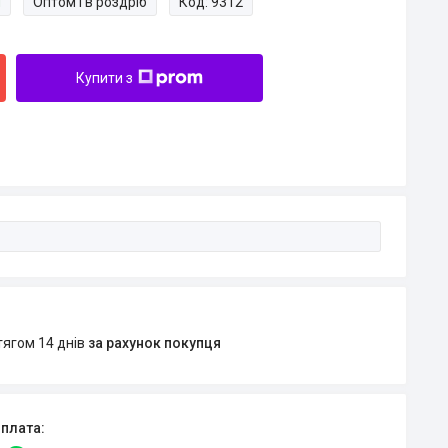
и
Оптом і в роздріб
Код:
9312
Купити з
тягом 14 днів
за рахунок покупця