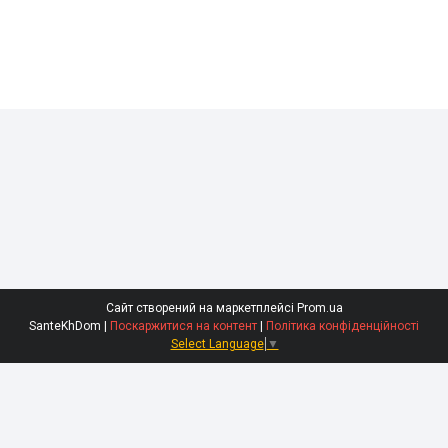
Сайт створений на маркетплейсі
Prom.ua
SanteKhDom |
Поскаржитися на контент
|
Політика конфіденційності
Select Language
▼