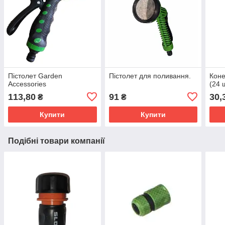
Пістолет Garden
Пістолет для поливання.
Коне
Accessories
(24 ш
113,80
91
30,
₴
₴
Купити
Купити
Подібні товари компанії