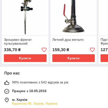
Зрошувач фрегат
Летний душ металл.
Підс
пульсувальний
Фрег
336,70
159,30
127
₴
₴
Купити
Купити
Про нас
98% позитивних з 542 відгуків за рік
Працює з 18.05.2016
м. Харків
Каринска 40, Харків, Україна