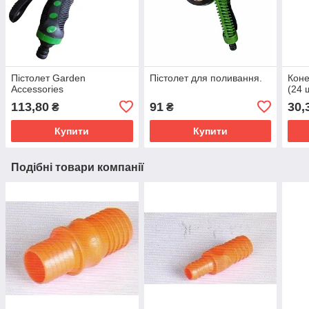
Пістолет Garden
Пістолет для поливання.
Коне
Accessories
(24 ш
113,80
91
30,
₴
₴
Купити
Купити
Подібні товари компанії