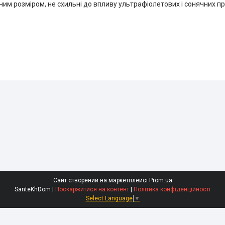
ним розміром, не схильні до впливу ультрафіолетових і сонячних пр
Сайт створений на маркетплейсі
Prom.ua
SanteKhDom |
Поскаржитися на контент
|
Політика конфіденційності
Select Language
▼