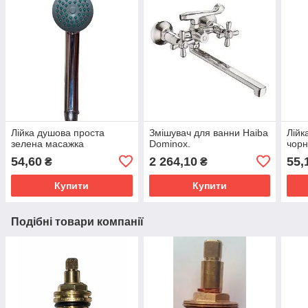
Лійка душова проста
Змішувач для ванни Haiba
Лійк
зелена масажка
Dominox.
чорн
54,60
2 264,10
55,
₴
₴
Купити
Купити
Подібні товари компанії