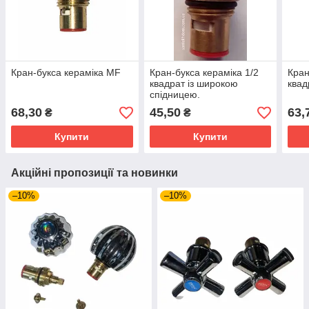
Кран-букса кераміка MF
Кран-букса кераміка 1/2
Кран
квадрат із широкою
квад
спідницею.
68,30
45,50
63,
₴
₴
Купити
Купити
Акційні пропозиції та новинки
–10%
–10%