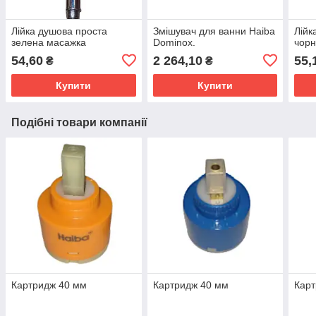
Лійка душова проста
Змішувач для ванни Haiba
Лійк
зелена масажка
Dominox.
чорн
54,60
2 264,10
55,
₴
₴
Купити
Купити
Подібні товари компанії
Картридж 40 мм
Картридж 40 мм
Карт