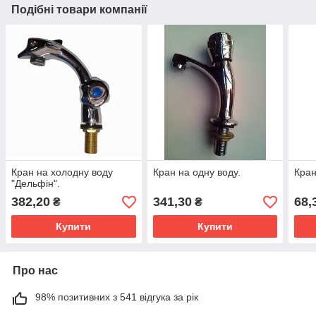
Подібні товари компанії
Кран на холодну воду
Кран на одну воду.
Кран
"Дельфін".
382,20
341,30
68,
₴
₴
Купити
Купити
Про нас
98% позитивних з 541 відгука за рік