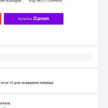
ом і в роздріб
Код:
HB 271 Dominox
Купити з
тягом 14 днів
за рахунок покупця