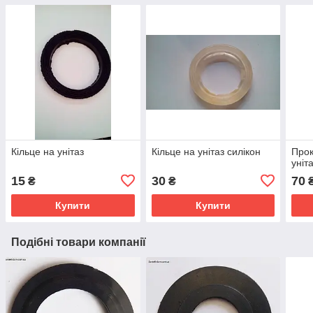
Кільце на унітаз
Кільце на унітаз силікон
Прок
уніт
15
30
70
₴
₴
Купити
Купити
Подібні товари компанії