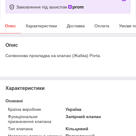
Замовлення під захистом
Опис
Характеристики
Доставка
Оплата
Умови п
Опис
Силіконова прокладка на клапан (Жабка) Porta.
Характеристики
Основні
Країна виробник
Україна
Функціональне
Запірний клапан
призначення клапана
Тип клапана
Кільцевий
Напрямок потоку в клапані
Прямоточний