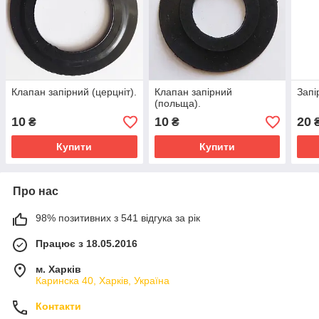
Клапан запірний (церцніт).
Клапан запірний
Запі
(польща).
10
10
20
₴
₴
Купити
Купити
Про нас
98% позитивних з 541 відгука за рік
Працює з 18.05.2016
м. Харків
Каринска 40, Харків, Україна
Контакти